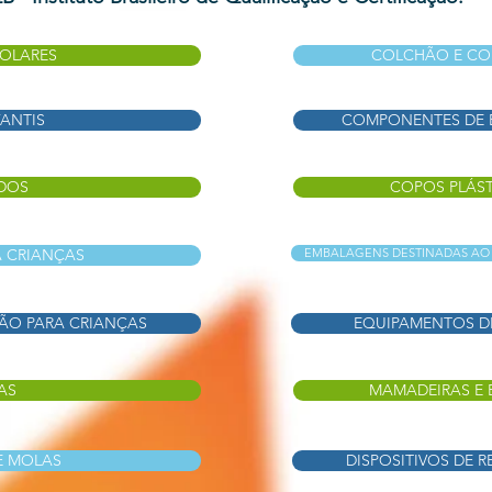
COLARES
COLCHÃO E CO
ANTIS
COMPONENTES DE B
DOS
COPOS PLÁST
A CRIANÇAS
EMBALAGENS DESTINADAS AO 
ÇÃO PARA CRIANÇAS
EQUIPAMENTOS DE
AS
MAMADEIRAS E 
E MOLAS
DISPOSITIVOS DE 