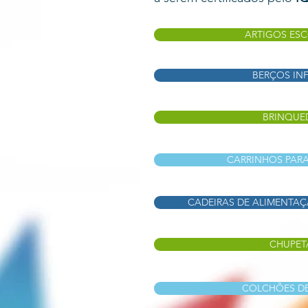
ARTIGOS ES
BERÇOS INF
BRINQUE
CARRINHOS PAR
CADEIRAS DE ALIMENTA
CHUPET
COLCHÕES D