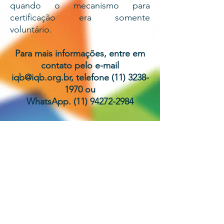
quando o mecanismo para
certificação era somente
voluntário.
Para mais informações, entre em
contato pelo e-mail
iqb@iqb.org.br
, telefone
(11) 3238-
1970
ou
WhatsApp.
(11) 94272-2984
Voltar